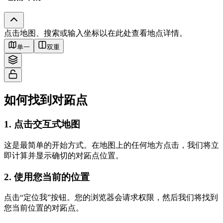
Tiles © Esri — Source: Esri, i-cubed, USDA, USGS, AEX, GeoEye,
点击地图、搜索或输入坐标以在此处查看地点详情。
Getmapping, Aerogrid, IGN, IGP, UPR-EGP, and the GIS User Community
单一
双重
如何找到对跖点
1
.
点击交互式地图
这是最简单的开始方式。在地图上的任何地方点击，我们将立
即计算并显示确切的对跖点位置。
2
.
使用您当前的位置
点击“定位我”按钮。您的浏览器会请求权限，然后我们将找到
您当前位置的对跖点。