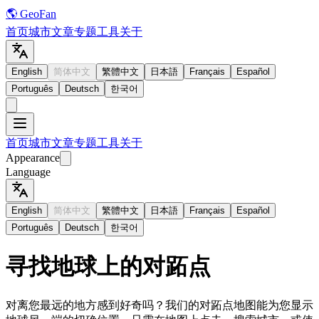
🌎 GeoFan
首页
城市
文章
专题
工具
关于
English
简体中文
繁體中文
日本語
Français
Español
Português
Deutsch
한국어
首页
城市
文章
专题
工具
关于
Appearance
Language
English
简体中文
繁體中文
日本語
Français
Español
Português
Deutsch
한국어
寻找地球上的对跖点
对离您最远的地方感到好奇吗？我们的对跖点地图能为您显示