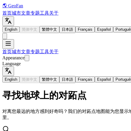
🌎 GeoFan
首页
城市
文章
专题
工具
关于
English
简体中文
繁體中文
日本語
Français
Español
Portuguê
首页
城市
文章
专题
工具
关于
Appearance
Language
English
简体中文
繁體中文
日本語
Français
Español
Portuguê
寻找地球上的对跖点
对离您最远的地方感到好奇吗？我们的对跖点地图能为您显示
里。