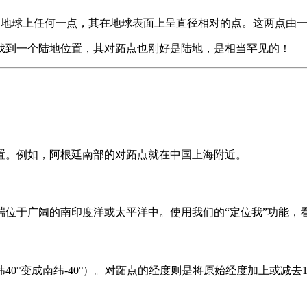
s“脚”）指的是地球上任何一点，其在地球表面上呈直径相对的点。这两
找到一个陆地位置，其对跖点也刚好是陆地，是相当罕见的！
置。例如，阿根廷南部的对跖点就在中国上海附近。
端位于广阔的南印度洋或太平洋中。使用我们的“定位我”功能，
°变成南纬-40°）。对跖点的经度则是将原始经度加上或减去18