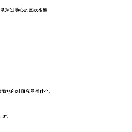
点由一条穿过地心的直线相连。
看看您的对面究竟是什么。
0°。