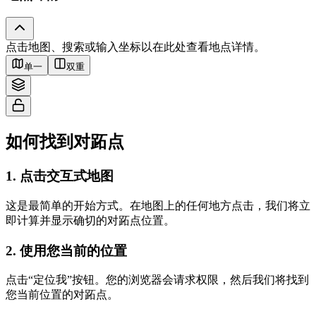
Tiles © Esri — Source: Esri, i-cubed, USDA, USGS, AEX, GeoEye,
点击地图、搜索或输入坐标以在此处查看地点详情。
Getmapping, Aerogrid, IGN, IGP, UPR-EGP, and the GIS User Community
单一
双重
如何找到对跖点
1
.
点击交互式地图
这是最简单的开始方式。在地图上的任何地方点击，我们将立
即计算并显示确切的对跖点位置。
2
.
使用您当前的位置
点击“定位我”按钮。您的浏览器会请求权限，然后我们将找到
您当前位置的对跖点。