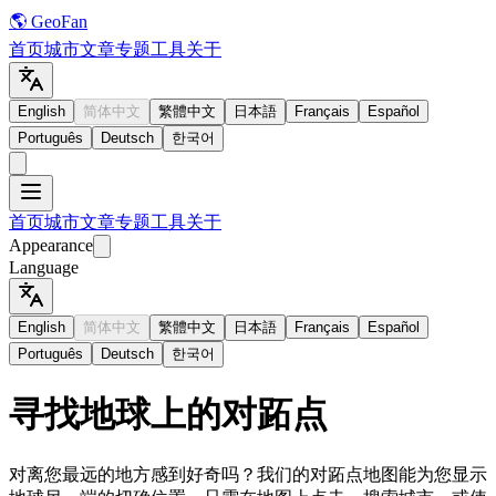
🌎 GeoFan
首页
城市
文章
专题
工具
关于
English
简体中文
繁體中文
日本語
Français
Español
Português
Deutsch
한국어
首页
城市
文章
专题
工具
关于
Appearance
Language
English
简体中文
繁體中文
日本語
Français
Español
Português
Deutsch
한국어
寻找地球上的对跖点
对离您最远的地方感到好奇吗？我们的对跖点地图能为您显示