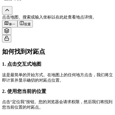
Tiles © Esri — Source: Esri, i-cubed, USDA, USGS, AEX, GeoEye,
点击地图、搜索或输入坐标以在此处查看地点详情。
Getmapping, Aerogrid, IGN, IGP, UPR-EGP, and the GIS User Community
单一
双重
如何找到对跖点
1
.
点击交互式地图
这是最简单的开始方式。在地图上的任何地方点击，我们将立
即计算并显示确切的对跖点位置。
2
.
使用您当前的位置
点击“定位我”按钮。您的浏览器会请求权限，然后我们将找到
您当前位置的对跖点。