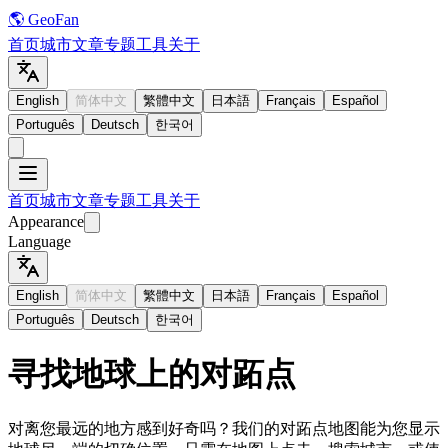
🌎 GeoFan
首页
城市
文章
专题
工具
关于
English
简体中文
繁體中文
日本語
Français
Español
Português
Deutsch
한국어
首页
城市
文章
专题
工具
关于
Appearance
Language
English
简体中文
繁體中文
日本語
Français
Español
Português
Deutsch
한국어
寻找地球上的对跖点
对离您最远的地方感到好奇吗？我们的对跖点地图能为您显示