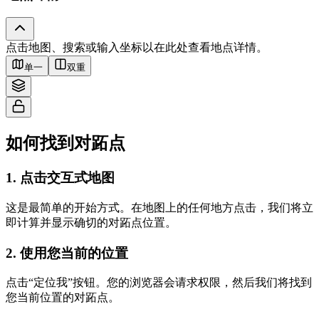
Tiles © Esri — Source: Esri, i-cubed, USDA, USGS, AEX, GeoEye,
点击地图、搜索或输入坐标以在此处查看地点详情。
Getmapping, Aerogrid, IGN, IGP, UPR-EGP, and the GIS User Community
单一
双重
如何找到对跖点
1
.
点击交互式地图
这是最简单的开始方式。在地图上的任何地方点击，我们将立
即计算并显示确切的对跖点位置。
2
.
使用您当前的位置
点击“定位我”按钮。您的浏览器会请求权限，然后我们将找到
您当前位置的对跖点。