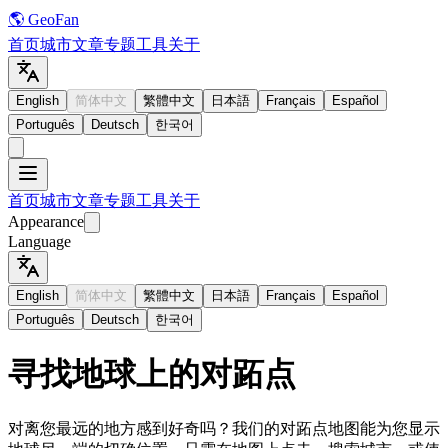
🌎 GeoFan
首页
城市
文章
专题
工具
关于
English
简体中文
繁體中文
日本語
Français
Español
Português
Deutsch
한국어
首页
城市
文章
专题
工具
关于
Appearance
Language
English
简体中文
繁體中文
日本語
Français
Español
Português
Deutsch
한국어
寻找地球上的对跖点
对离您最远的地方感到好奇吗？我们的对跖点地图能为您显示