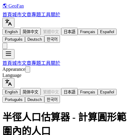
🌎 GeoFan
首頁
城市
文章
專題
工具
關於
English
简体中文
繁體中文
日本語
Français
Español
Português
Deutsch
한국어
首頁
城市
文章
專題
工具
關於
Appearance
Language
English
简体中文
繁體中文
日本語
Français
Español
Português
Deutsch
한국어
半徑人口估算器 - 計算圓形範
圍內的人口