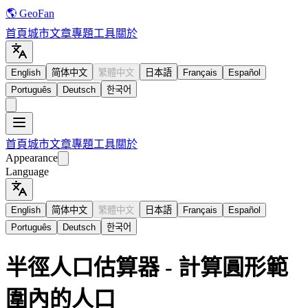
🌎 GeoFan
首頁
城市
文章
專題
工具
關於
English
简体中文
繁體中文
日本語
Français
Español
Português
Deutsch
한국어
首頁
城市
文章
專題
工具
關於
Appearance
Language
English
简体中文
繁體中文
日本語
Français
Español
Português
Deutsch
한국어
半徑人口估算器 - 計算圓形範
圍內的人口