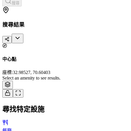
搜尋
搜尋結果
中心點
座標
:
32.98527, 70.60403
Tiles © Esri — Source: Esri, i-cubed, USDA, USGS, AEX, GeoEye,
Select an amenity to see results.
Getmapping, Aerogrid, IGN, IGP, and the GIS User Community
尋找特定設施
餐廳