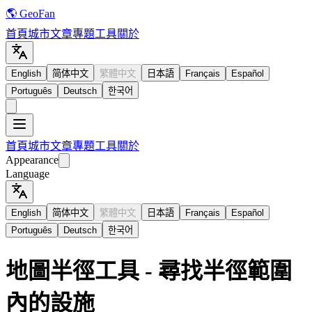
🌎 GeoFan
首頁
城市
文章
專題
工具
關於
English
简体中文
繁體中文
日本語
Français
Español
Português
Deutsch
한국어
首頁
城市
文章
專題
工具
關於
Appearance
Language
English
简体中文
繁體中文
日本語
Français
Español
Português
Deutsch
한국어
地圖半徑工具 - 尋找半徑範圍
內的設施