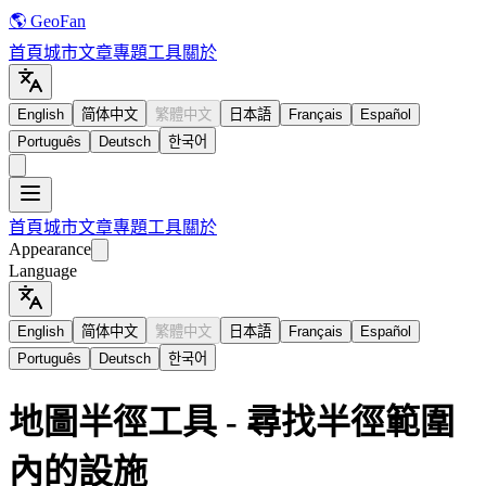
🌎 GeoFan
首頁
城市
文章
專題
工具
關於
English
简体中文
繁體中文
日本語
Français
Español
Português
Deutsch
한국어
首頁
城市
文章
專題
工具
關於
Appearance
Language
English
简体中文
繁體中文
日本語
Français
Español
Português
Deutsch
한국어
地圖半徑工具 - 尋找半徑範圍
內的設施