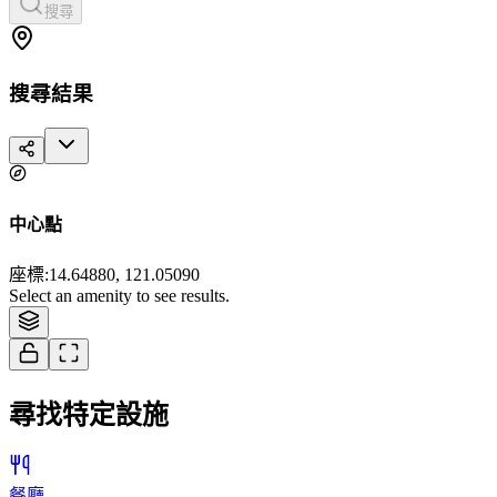
搜尋
搜尋結果
中心點
座標
:
14.64880, 121.05090
Tiles © Esri — Source: Esri, i-cubed, USDA, USGS, AEX, GeoEye,
Select an amenity to see results.
Getmapping, Aerogrid, IGN, IGP, and the GIS User Community
尋找特定設施
餐廳