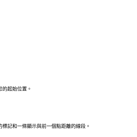
Tiles © Esri — Source: Esri, i-cubed, USDA, USGS, AEX,
1
您的起始位置。
的標記和一條顯示與前一個點距離的線段。