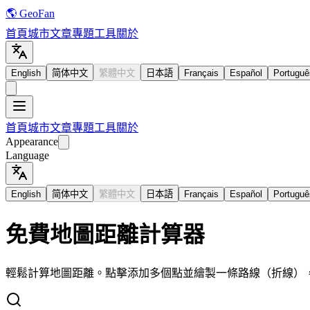
🌎 GeoFan
首頁
城市
文章
專題
工具
關於
English
简体中文
繁體中文
日本語
Français
Español
Portuguê
首頁
城市
文章
專題
工具
關於
Appearance
Language
English
简体中文
繁體中文
日本語
Français
Español
Portuguê
免費地圖距離計算器
輕鬆計算地圖距離。點擊添加多個點並繪製一條路線（折線）