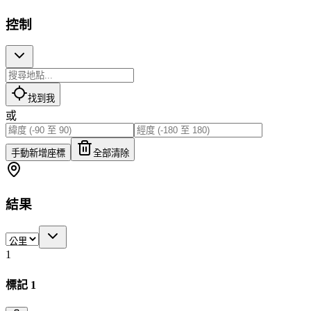
控制
找到我
或
手動新增座標
全部清除
結果
1
標記 1