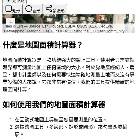
定位我
矩形
圓形
多邊形
+
Tiles © Esri — Source: Esri, i-cubed, USDA, USGS, AEX, GeoEye,
Getmapping, Aerogrid, IGN, IGP, UPR-EGP, and the GIS User Community
−
什麼是地圖面積計算器？
地圖面積計算器是一款功能強大的線上工具，使用者只需繪製
邊界即可測量地圖上任何區域的大小。對於房地產經紀人、農
民、都市計畫師以及任何需要快速準確地測量土地而又沒有專
業設備的人來說，它都非常有價值。我們的工具提供精確的地
理空間計算。
如何使用我們的地圖面積計算器
在互動式地圖上導航至您需要測量的位置。
選擇繪圖工具（多邊形、矩形或圓形）來勾畫區域輪
廓。