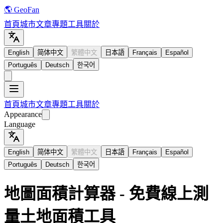
🌎 GeoFan
首頁
城市
文章
專題
工具
關於
English
简体中文
繁體中文
日本語
Français
Español
Português
Deutsch
한국어
首頁
城市
文章
專題
工具
關於
Appearance
Language
English
简体中文
繁體中文
日本語
Français
Español
Português
Deutsch
한국어
地圖面積計算器 - 免費線上測
量土地面積工具