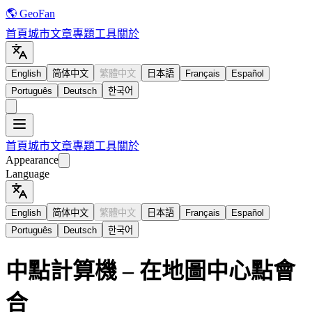
🌎 GeoFan
首頁
城市
文章
專題
工具
關於
English
简体中文
繁體中文
日本語
Français
Español
Português
Deutsch
한국어
首頁
城市
文章
專題
工具
關於
Appearance
Language
English
简体中文
繁體中文
日本語
Français
Español
Português
Deutsch
한국어
中點計算機 – 在地圖中心點會
合