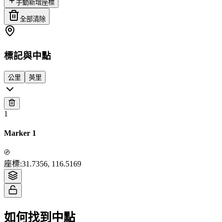
手動新增座標
全部清除
標記與中點
公里
英里
1
Marker 1
Tiles © Esri — Source: Esri, i-cubed, USDA, USGS, AEX, GeoEye,
座標
:
31.7356, 116.5169
Getmapping, Aerogrid, IGN, IGP, UPR-EGP, and the GIS User Community
如何找到中點