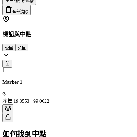
手動新增座標
全部清除
標記與中點
公里
英里
1
Marker 1
Tiles © Esri — Source: Esri, i-cubed, USDA, USGS, AEX, GeoEye,
座標
:
19.3553, -99.0622
Getmapping, Aerogrid, IGN, IGP, UPR-EGP, and the GIS User Community
如何找到中點