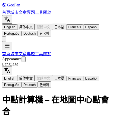
🌎 GeoFan
首頁
城市
文章
專題
工具
關於
English
简体中文
繁體中文
日本語
Français
Español
Português
Deutsch
한국어
首頁
城市
文章
專題
工具
關於
Appearance
Language
English
简体中文
繁體中文
日本語
Français
Español
Português
Deutsch
한국어
中點計算機 – 在地圖中心點會
合