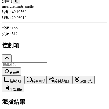
測量 1
measurements.single
緯度
:
40.1956
°
經度
:
29.0601
°
公尺
:
156
英尺
:
512
控制項
定位我
繪製矩形
繪製圓形
繪製多邊形
放置標記
全部清除
海拔結果