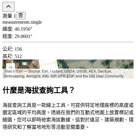
測量 1
measurements.single
緯度
:
40.1956
°
經度
:
29.0601
°
公尺
:
156
英尺
:
512
+
Tiles © Esri — Source: Esri, i-cubed, USDA, USGS, AEX, GeoEye,
Getmapping, Aerogrid, IGN, IGP, UPR-EGP, and the GIS User Community
−
緯度:
40.1956°
什麼是海拔查詢工具？
經度:
29.0601°
海拔:
公尺: 156
海拔查詢工具是一款線上工具，可提供特定地理座標的高度或
英尺: 512
選定區域的平均高度。透過在我們的互動式地圖上放置標記或
繪圖，您可以即時檢索海拔數據，這對於遠足、建築規劃、環
境研究和了解當地地形等活動至關重要。