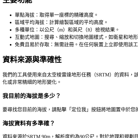
單點海拔：取得單一座標的精確高度。
區域平均海拔：計算繪製區域的平均高度。
多種單位：以公尺（m）和英尺（ft）檢視結果。
互動式地圖：搜尋、縮放和切換地圖樣式，如衛星和地形
免費且易於存取：無需註冊。在任何裝置上立即使用該工
資料來源與準確性
我們的工具使用來自太空梭雷達地形任務（SRTM）的資料，該
化或非常精細的地形變化。
我目前的海拔是多少？
要尋找您目前的海拔，請點擊「定位我」按鈕將地圖置中於您
海拔資料有多準確？
資料來源於SRTM 90m，解析度約為90公尺。對於地理和