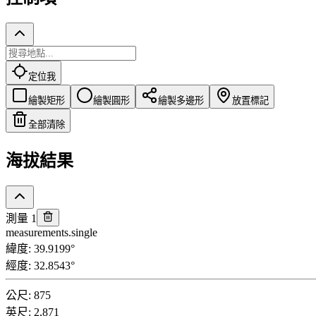
定位我
繪製矩形
繪製圓形
繪製多邊形
放置標記
全部清除
海拔結果
測量 1
measurements.single
緯度
:
39.9199
°
經度
:
32.8543
°
公尺
:
875
英尺
:
2,871