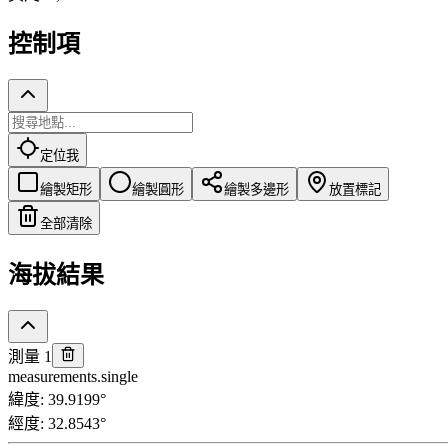
控制項
定位我
繪製矩形
繪製圓形
繪製多邊形
放置標記
全部清除
海拔結果
測量 1
measurements.single
緯度
:
39.9199
°
經度
:
32.8543
°