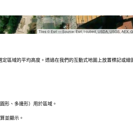
Tiles © Esri — Source: Esri, i-cubed, USDA, USGS, AEX,
緯度:
39.9199°
經度:
32.8543°
海拔:
選定區域的平均高度。透過在我們的互動式地圖上放置標記或繪
公尺: 875
英尺: 2,871
圓形、多邊形）用於區域。
算並顯示。