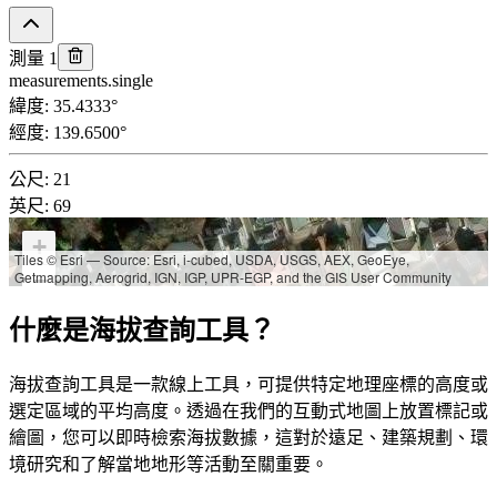
測量 1
measurements.single
緯度
:
35.4333
°
經度
:
139.6500
°
公尺
:
21
英尺
:
69
+
Tiles © Esri — Source: Esri, i-cubed, USDA, USGS, AEX, GeoEye,
Getmapping, Aerogrid, IGN, IGP, UPR-EGP, and the GIS User Community
−
什麼是海拔查詢工具？
海拔查詢工具是一款線上工具，可提供特定地理座標的高度或
選定區域的平均高度。透過在我們的互動式地圖上放置標記或
繪圖，您可以即時檢索海拔數據，這對於遠足、建築規劃、環
境研究和了解當地地形等活動至關重要。