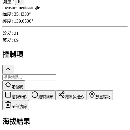
測量 1
measurements.single
緯度
:
35.4333
°
經度
:
139.6500
°
公尺
:
21
英尺
:
69
控制項
定位我
繪製矩形
繪製圓形
繪製多邊形
放置標記
全部清除
海拔結果