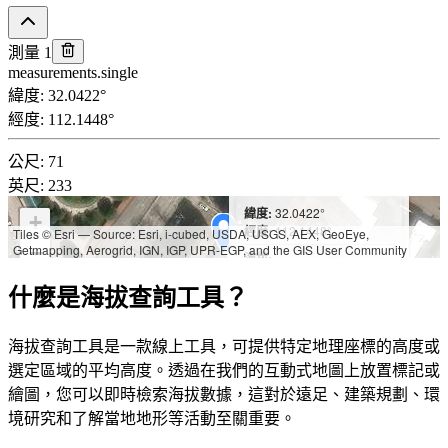
測量 1
measurements.single
緯度
:
32.0422
°
經度
:
112.1448
°
公尺
:
71
英尺
:
233
緯度:
32.0422°
+
經度:
112.1448°
Tiles © Esri — Source: Esri, i-cubed, USDA, USGS, AEX, GeoEye,
Getmapping, Aerogrid, IGN, IGP, UPR-EGP, and the GIS User Community
−
海拔:
公尺: 71
什麼是海拔查詢工具？
英尺: 233
海拔查詢工具是一款線上工具，可提供特定地理座標的高度或
選定區域的平均高度。透過在我們的互動式地圖上放置標記或
繪圖，您可以即時檢索海拔數據，這對於遠足、建築規劃、環
境研究和了解當地地形等活動至關重要。