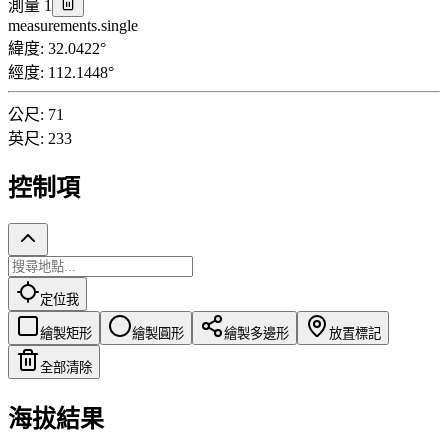
測量 1
measurements.single
緯度
:
32.0422
°
經度
:
112.1448
°
公尺
:
71
英尺
:
233
控制項
定位我
繪製矩形
繪製圓形
繪製多邊形
放置標記
全部清除
海拔結果