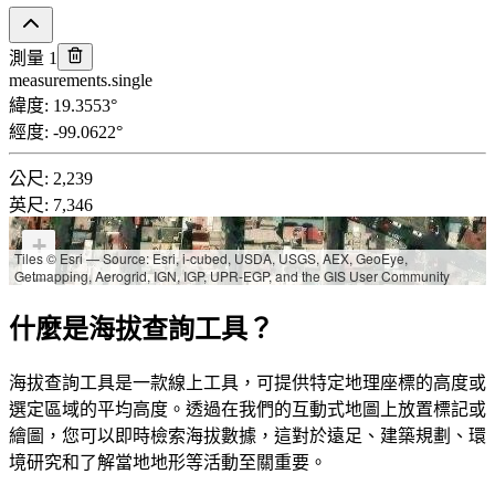
測量 1
measurements.single
緯度
:
19.3553
°
經度
:
-99.0622
°
公尺
:
2,239
英尺
:
7,346
+
Tiles © Esri — Source: Esri, i-cubed, USDA, USGS, AEX, GeoEye,
Getmapping, Aerogrid, IGN, IGP, UPR-EGP, and the GIS User Community
−
什麼是海拔查詢工具？
海拔查詢工具是一款線上工具，可提供特定地理座標的高度或
選定區域的平均高度。透過在我們的互動式地圖上放置標記或
繪圖，您可以即時檢索海拔數據，這對於遠足、建築規劃、環
境研究和了解當地地形等活動至關重要。