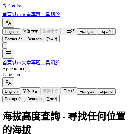
🌎 GeoFan
首頁
城市
文章
專題
工具
關於
English
简体中文
繁體中文
日本語
Français
Español
Português
Deutsch
한국어
首頁
城市
文章
專題
工具
關於
Appearance
Language
English
简体中文
繁體中文
日本語
Français
Español
Português
Deutsch
한국어
海拔高度查詢 - 尋找任何位置
的海拔