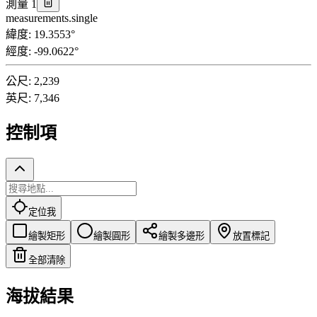
測量 1
measurements.single
緯度
:
19.3553
°
經度
:
-99.0622
°
公尺
:
2,239
英尺
:
7,346
控制項
定位我
繪製矩形
繪製圓形
繪製多邊形
放置標記
全部清除
海拔結果