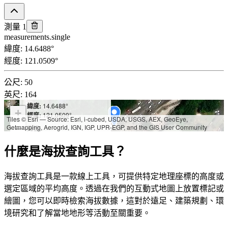
測量 1
measurements.single
緯度
:
14.6488
°
經度
:
121.0509
°
公尺
:
50
英尺
:
164
緯度:
14.6488°
+
經度:
121.0509°
Tiles © Esri — Source: Esri, i-cubed, USDA, USGS, AEX, GeoEye,
Getmapping, Aerogrid, IGN, IGP, UPR-EGP, and the GIS User Community
−
海拔:
公尺: 50
英尺: 164
什麼是海拔查詢工具？
海拔查詢工具是一款線上工具，可提供特定地理座標的高度或
選定區域的平均高度。透過在我們的互動式地圖上放置標記或
繪圖，您可以即時檢索海拔數據，這對於遠足、建築規劃、環
境研究和了解當地地形等活動至關重要。