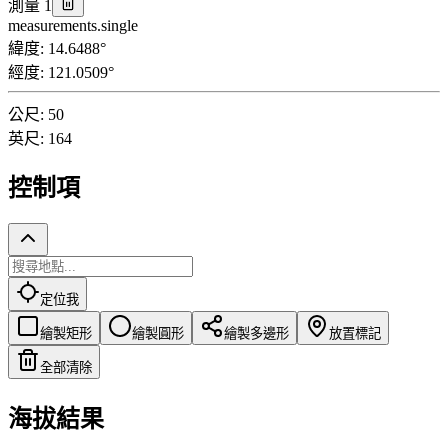
測量 1
measurements.single
緯度
:
14.6488
°
經度
:
121.0509
°
公尺
:
50
英尺
:
164
控制項
定位我
繪製矩形
繪製圓形
繪製多邊形
放置標記
全部清除
海拔結果