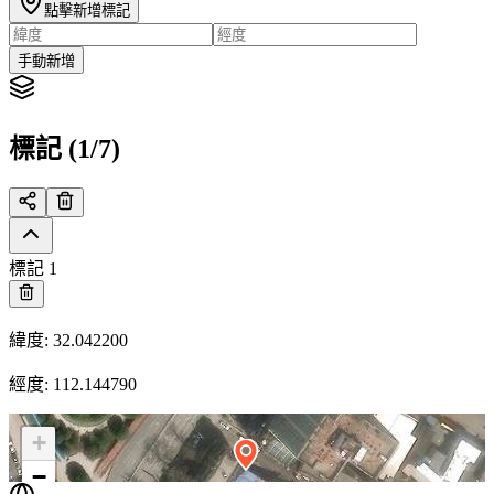
點擊新增標記
手動新增
標記 (1/7)
標記 1
緯度
:
32.042200
經度
:
112.144790
+
−