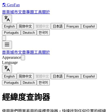
🌎 GeoFan
首頁
城市
文章
專題
工具
關於
English
简体中文
繁體中文
日本語
Français
Español
Português
Deutsch
한국어
首頁
城市
文章
專題
工具
關於
Appearance
Language
English
简体中文
繁體中文
日本語
Français
Español
Português
Deutsch
한국어
經緯度查詢器
使用我們簡單易用的座標查詢器，快速找到任何位置的經緯