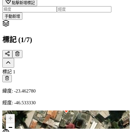
點擊新增標記
手動新增
標記 (1/7)
標記 1
緯度
:
-23.462780
經度
:
-46.533330
+
−