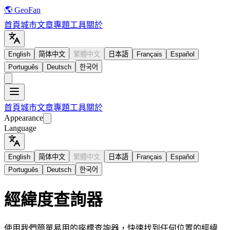
🌎 GeoFan
首頁
城市
文章
專題
工具
關於
English
简体中文
繁體中文
日本語
Français
Español
Português
Deutsch
한국어
首頁
城市
文章
專題
工具
關於
Appearance
Language
English
简体中文
繁體中文
日本語
Français
Español
Português
Deutsch
한국어
經緯度查詢器
使用我們簡單易用的座標查詢器，快速找到任何位置的經緯