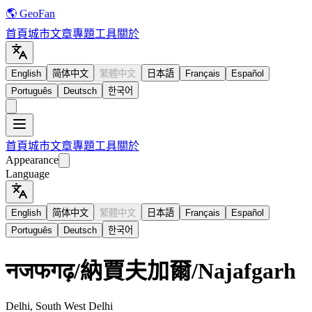
🌎 GeoFan
首頁
城市
文章
專題
工具
關於
English
简体中文
繁體中文
日本語
Français
Español
Português
Deutsch
한국어
首頁
城市
文章
專題
工具
關於
Appearance
Language
English
简体中文
繁體中文
日本語
Français
Español
Português
Deutsch
한국어
नजफगढ़
/
納賈夫加爾
/
Najafgarh
Delhi, South West Delhi