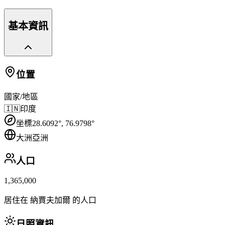
基本資訊
位置
國家/地區
🇮🇳
印度
坐標
28.6092
°,
76.9798
°
大洲
亞洲
人口
1,365,000
居住在 納賈夫加爾 的人口
日照資訊