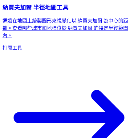
納賈夫加爾 半徑地圖工具
通過在地圖上繪製圓形來視覺化以 納賈夫加爾 為中心的距
離。查看哪些城市和地標位於 納賈夫加爾 的特定半徑範圍
內。
打開工具