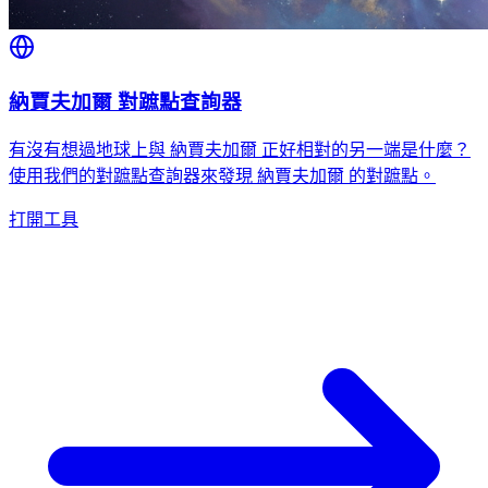
納賈夫加爾 對蹠點查詢器
有沒有想過地球上與 納賈夫加爾 正好相對的另一端是什麼？
使用我們的對蹠點查詢器來發現 納賈夫加爾 的對蹠點。
打開工具