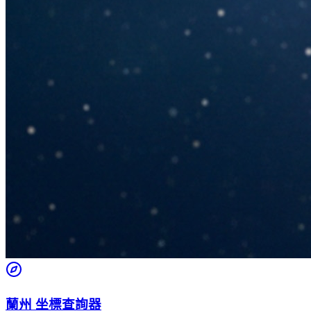
蘭州 坐標查詢器