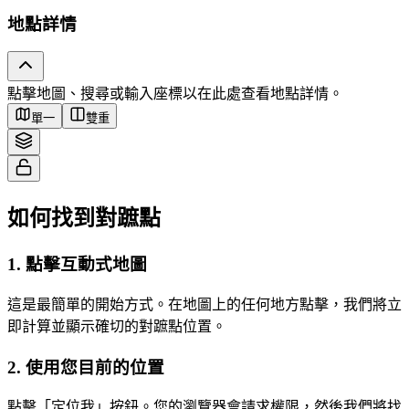
地點詳情
Tiles © Esri — Source: Esri, i-cubed, USDA, USGS, AEX, GeoEye,
點擊地圖、搜尋或輸入座標以在此處查看地點詳情。
Getmapping, Aerogrid, IGN, IGP, UPR-EGP, and the GIS User Community
單一
雙重
如何找到對蹠點
1
.
點擊互動式地圖
這是最簡單的開始方式。在地圖上的任何地方點擊，我們將立
即計算並顯示確切的對蹠點位置。
2
.
使用您目前的位置
點擊「定位我」按鈕。您的瀏覽器會請求權限，然後我們將找