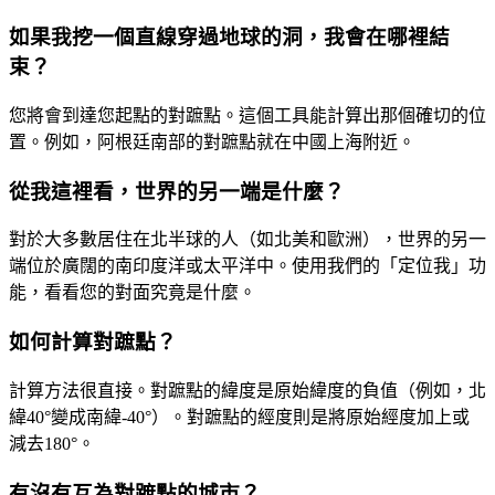
如果我挖一個直線穿過地球的洞，我會在哪裡結
束？
您將會到達您起點的對蹠點。這個工具能計算出那個確切的位
置。例如，阿根廷南部的對蹠點就在中國上海附近。
從我這裡看，世界的另一端是什麼？
對於大多數居住在北半球的人（如北美和歐洲），世界的另一
端位於廣闊的南印度洋或太平洋中。使用我們的「定位我」功
能，看看您的對面究竟是什麼。
如何計算對蹠點？
計算方法很直接。對蹠點的緯度是原始緯度的負值（例如，北
緯40°變成南緯-40°）。對蹠點的經度則是將原始經度加上或
減去180°。
有沒有互為對蹠點的城市？