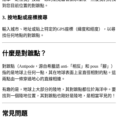
到您目前位置的對蹠點。
3
.
按地點或座標搜尋
輸入城市、地址或貼上特定的GPS座標（緯度和經度），以尋
找任何地點的對蹠點。
什麼是對蹠點？
對蹠點（Antipode，源自希臘語 anti-「相反」和 pous「腳」）
指的是地球上任何一點，其在地球表面上呈直徑相對的點。這
兩點由一條穿過地心的直線相連。
有趣的是，地球上大部分的陸地，其對蹠點都位於海洋中。要
找到一個陸地位置，其對蹠點也剛好是陸地，是相當罕見的！
常見問題