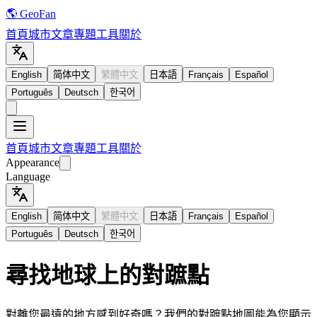
🌎 GeoFan
首頁
城市
文章
專題
工具
關於
English
简体中文
繁體中文
日本語
Français
Español
Português
Deutsch
한국어
首頁
城市
文章
專題
工具
關於
Appearance
Language
English
简体中文
繁體中文
日本語
Français
Español
Português
Deutsch
한국어
尋找地球上的對蹠點
對離您最遠的地方感到好奇嗎？我們的對蹠點地圖能為您顯示