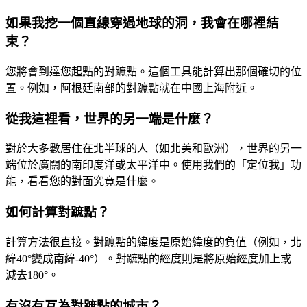
如果我挖一個直線穿過地球的洞，我會在哪裡結
束？
您將會到達您起點的對蹠點。這個工具能計算出那個確切的位
置。例如，阿根廷南部的對蹠點就在中國上海附近。
從我這裡看，世界的另一端是什麼？
對於大多數居住在北半球的人（如北美和歐洲），世界的另一
端位於廣闊的南印度洋或太平洋中。使用我們的「定位我」功
能，看看您的對面究竟是什麼。
如何計算對蹠點？
計算方法很直接。對蹠點的緯度是原始緯度的負值（例如，北
緯40°變成南緯-40°）。對蹠點的經度則是將原始經度加上或
減去180°。
有沒有互為對蹠點的城市？