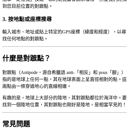
到您目前位置的對蹠點。
3
.
按地點或座標搜尋
輸入城市、地址或貼上特定的GPS座標（緯度和經度），以尋
找任何地點的對蹠點。
什麼是對蹠點？
對蹠點（Antipode，源自希臘語 anti-「相反」和 pous「腳」）
指的是地球上任何一點，其在地球表面上呈直徑相對的點。這
兩點由一條穿過地心的直線相連。
有趣的是，地球上大部分的陸地，其對蹠點都位於海洋中。要
找到一個陸地位置，其對蹠點也剛好是陸地，是相當罕見的！
常見問題