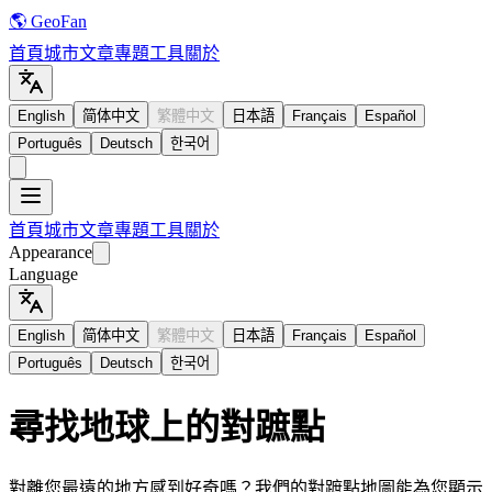
🌎 GeoFan
首頁
城市
文章
專題
工具
關於
English
简体中文
繁體中文
日本語
Français
Español
Português
Deutsch
한국어
首頁
城市
文章
專題
工具
關於
Appearance
Language
English
简体中文
繁體中文
日本語
Français
Español
Português
Deutsch
한국어
尋找地球上的對蹠點
對離您最遠的地方感到好奇嗎？我們的對蹠點地圖能為您顯示