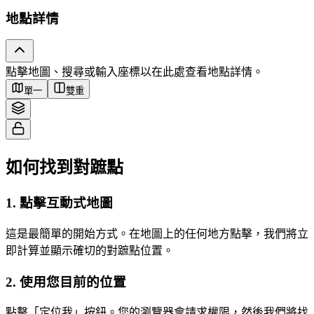
地點詳情
Tiles © Esri — Source: Esri, i-cubed, USDA, USGS, AEX, GeoEye,
點擊地圖、搜尋或輸入座標以在此處查看地點詳情。
Getmapping, Aerogrid, IGN, IGP, UPR-EGP, and the GIS User Community
單一
雙重
如何找到對蹠點
1
.
點擊互動式地圖
這是最簡單的開始方式。在地圖上的任何地方點擊，我們將立
即計算並顯示確切的對蹠點位置。
2
.
使用您目前的位置
點擊「定位我」按鈕。您的瀏覽器會請求權限，然後我們將找