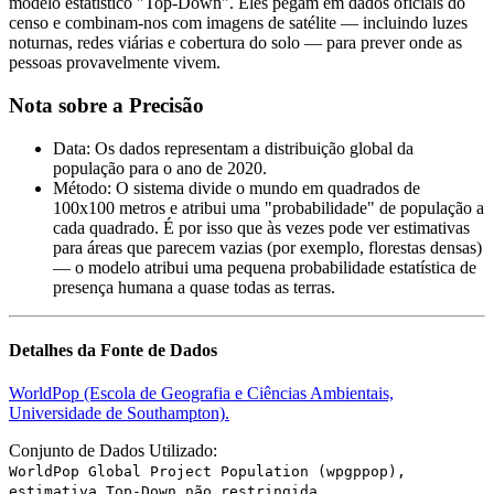
modelo estatístico "Top-Down". Eles pegam em dados oficiais do
censo e combinam-nos com imagens de satélite — incluindo luzes
noturnas, redes viárias e cobertura do solo — para prever onde as
pessoas provavelmente vivem.
Nota sobre a Precisão
Data
:
Os dados representam a distribuição global da
população para o ano de 2020.
Método
:
O sistema divide o mundo em quadrados de
100x100 metros e atribui uma "probabilidade" de população a
cada quadrado. É por isso que às vezes pode ver estimativas
para áreas que parecem vazias (por exemplo, florestas densas)
— o modelo atribui uma pequena probabilidade estatística de
presença humana a quase todas as terras.
Detalhes da Fonte de Dados
WorldPop (Escola de Geografia e Ciências Ambientais,
Universidade de Southampton).
Conjunto de Dados Utilizado:
WorldPop Global Project Population (wpgppop),
estimativa Top-Down não restringida.