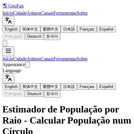
🌎 GeoFan
Início
Cidade
Artigos
Canais
Ferramentas
Sobre
English
简体中文
繁體中文
日本語
Français
Español
Português
Deutsch
한국어
Início
Cidade
Artigos
Canais
Ferramentas
Sobre
Appearance
Language
English
简体中文
繁體中文
日本語
Français
Español
Português
Deutsch
한국어
Estimador de População por
Raio - Calcular População num
Círculo