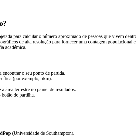
o?
etada para calcular o número aproximado de pessoas que vivem dentro 
ográficos de alta resolução para fornecer uma contagem populacional e 
fia académica.
 encontrar o seu ponto de partida.
pecífica (por exemplo, 5km).
a área terrestre no painel de resultados.
 botão de partilha.
ldPop
(Universidade de Southampton).