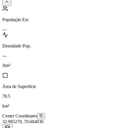
População Est.
---
Densidade Pop.
---
/km²
Área de Superfície
78.5
km²
Center Coordinates
32.985270
,
70.604030