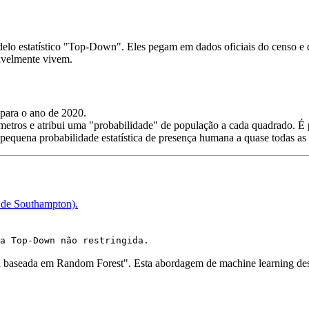
lo estatístico "Top-Down". Eles pegam em dados oficiais do censo e 
vavelmente vivem.
 para o ano de 2020.
ros e atribui uma "probabilidade" de população a cada quadrado. É po
pequena probabilidade estatística de presença humana a quase todas as t
 de Southampton).
a Top-Down não restringida.
a baseada em Random Forest". Esta abordagem de machine learning desa