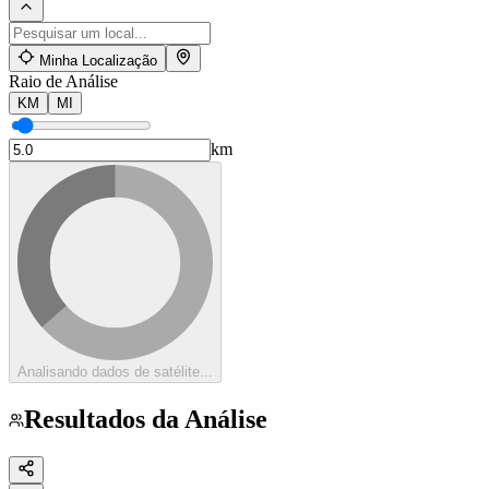
Minha Localização
Raio de Análise
KM
MI
km
Analisando dados de satélite...
Resultados da Análise