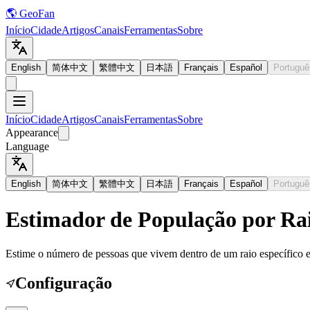
🌎 GeoFan
Início
Cidade
Artigos
Canais
Ferramentas
Sobre
English
简体中文
繁體中文
日本語
Français
Español
Portuguê
Início
Cidade
Artigos
Canais
Ferramentas
Sobre
Appearance
Language
English
简体中文
繁體中文
日本語
Français
Español
Portuguê
Estimador de População por Rai
Estime o número de pessoas que vivem dentro de um raio específico 
Configuração