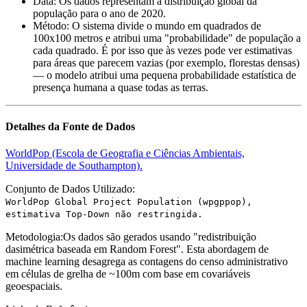
Data
:
Os dados representam a distribuição global da
população para o ano de 2020.
Método
:
O sistema divide o mundo em quadrados de
100x100 metros e atribui uma "probabilidade" de população a
cada quadrado. É por isso que às vezes pode ver estimativas
para áreas que parecem vazias (por exemplo, florestas densas)
— o modelo atribui uma pequena probabilidade estatística de
presença humana a quase todas as terras.
Detalhes da Fonte de Dados
WorldPop (Escola de Geografia e Ciências Ambientais,
Universidade de Southampton).
Conjunto de Dados Utilizado:
WorldPop Global Project Population (wpgppop),
estimativa Top-Down não restringida.
Metodologia:
Os dados são gerados usando "redistribuição
dasimétrica baseada em Random Forest". Esta abordagem de
machine learning desagrega as contagens do censo administrativo
em células de grelha de ~100m com base em covariáveis
geoespaciais.