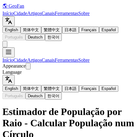
🌎 GeoFan
Início
Cidade
Artigos
Canais
Ferramentas
Sobre
English
简体中文
繁體中文
日本語
Français
Español
Português
Deutsch
한국어
Início
Cidade
Artigos
Canais
Ferramentas
Sobre
Appearance
Language
English
简体中文
繁體中文
日本語
Français
Español
Português
Deutsch
한국어
Estimador de População por
Raio - Calcular População num
Círculo