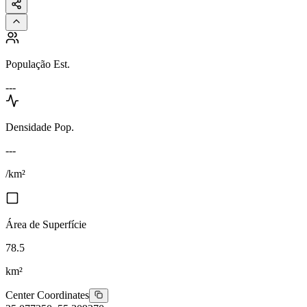
População Est.
---
Densidade Pop.
---
/km²
Área de Superfície
78.5
km²
Center Coordinates