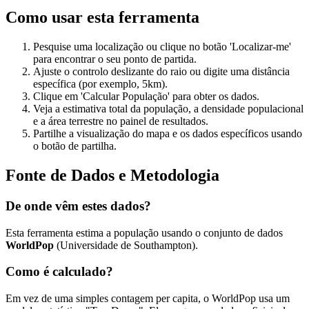
Clique em 'Calcular População' para obter os dados.
Veja a estimativa total da população, a densidade populacional
e a área terrestre no painel de resultados.
Partilhe a visualização do mapa e os dados específicos usando
o botão de partilha.
Fonte de Dados e Metodologia
De onde vêm estes dados?
Esta ferramenta estima a população usando o conjunto de dados
WorldPop
(Universidade de Southampton).
Como é calculado?
Em vez de uma simples contagem per capita, o WorldPop usa um
modelo estatístico "Top-Down". Eles pegam em dados oficiais do
censo e combinam-nos com imagens de satélite — incluindo luzes
noturnas, redes viárias e cobertura do solo — para prever onde as
pessoas provavelmente vivem.
Nota sobre a Precisão