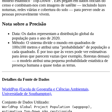
Data
:
Os dados representam a distribuição global da
população para o ano de 2020.
Método
:
O sistema divide o mundo em quadrados de
100x100 metros e atribui uma "probabilidade" de população a
cada quadrado. É por isso que às vezes pode ver estimativas
para áreas que parecem vazias (por exemplo, florestas densas)
— o modelo atribui uma pequena probabilidade estatística de
presença humana a quase todas as terras.
Detalhes da Fonte de Dados
WorldPop (Escola de Geografia e Ciências Ambientais,
Universidade de Southampton).
Conjunto de Dados Utilizado:
WorldPop Global Project Population (wpgppop),
estimativa Top-Down não restringida.
Metodologia:
Os dados são gerados usando "redistribuição
dasimétrica baseada em Random Forest". Esta abordagem de
machine learning desagrega as contagens do censo administrativo
em células de grelha de ~100m com base em covariáveis
geoespaciais.