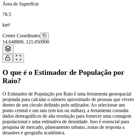
14.648800
,
121.050900
Tiles © Esri
O que é o Estimador de População por
Raio?
O Estimador de População por Raio é uma ferramenta geoespacial
projetada para calcular o número aproximado de pessoas que vivem
dentro de um círculo definido pelo utilizador. Ao selecionar um
ponto central e um raio (em km ou milhas), a ferramenta consulta
dados demográficos de alta resolução para fornecer uma contagem
populacional e uma estimativa de densidade. Isso é essencial para
pesquisa de mercado, planeamento urbano, zonas de resposta a
desastres e geografia académica.
Como usar esta ferramenta
Pesquise uma localização ou clique no botão 'Localizar-me'
para encontrar o seu ponto de partida.
Ajuste o controlo deslizante do raio ou digite uma distância
específica (por exemplo, 5km).