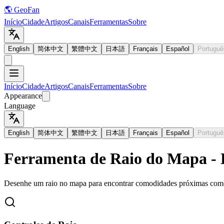
🌎 GeoFan
Início
Cidade
Artigos
Canais
Ferramentas
Sobre
English
简体中文
繁體中文
日本語
Français
Español
Portuguê
Início
Cidade
Artigos
Canais
Ferramentas
Sobre
Appearance
Language
English
简体中文
繁體中文
日本語
Français
Español
Portuguê
Ferramenta de Raio do Mapa -
Desenhe um raio no mapa para encontrar comodidades próximas como es