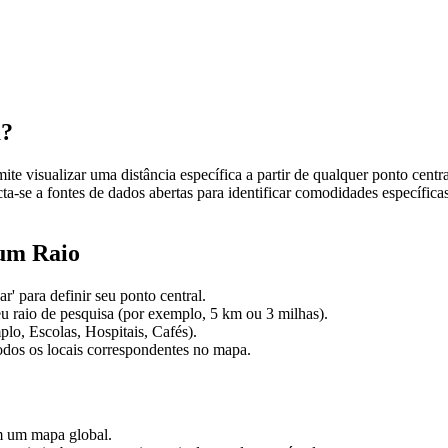
a?
te visualizar uma distância específica a partir de qualquer ponto cent
cta-se a fontes de dados abertas para identificar comodidades específic
um Raio
r' para definir seu ponto central.
eu raio de pesquisa (por exemplo, 5 km ou 3 milhas).
o, Escolas, Hospitais, Cafés).
 todos os locais correspondentes no mapa.
em um mapa global.