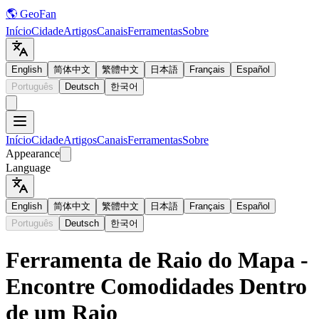
🌎 GeoFan
Início
Cidade
Artigos
Canais
Ferramentas
Sobre
English
简体中文
繁體中文
日本語
Français
Español
Português
Deutsch
한국어
Início
Cidade
Artigos
Canais
Ferramentas
Sobre
Appearance
Language
English
简体中文
繁體中文
日本語
Français
Español
Português
Deutsch
한국어
Ferramenta de Raio do Mapa -
Encontre Comodidades Dentro
de um Raio