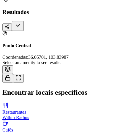
Resultados
Ponto Central
Coordenadas
:
36.05701, 103.83987
Tiles © Esri — Source: Esri, i-cubed, USDA, USGS, AEX, GeoEye,
Select an amenity to see results.
Getmapping, Aerogrid, IGN, IGP, and the GIS User Community
Encontrar locais específicos
Restaurantes
Within Radius
Cafés