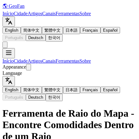
🌎 GeoFan
Início
Cidade
Artigos
Canais
Ferramentas
Sobre
English
简体中文
繁體中文
日本語
Français
Español
Português
Deutsch
한국어
Início
Cidade
Artigos
Canais
Ferramentas
Sobre
Appearance
Language
English
简体中文
繁體中文
日本語
Français
Español
Português
Deutsch
한국어
Ferramenta de Raio do Mapa -
Encontre Comodidades Dentro
de um Raio