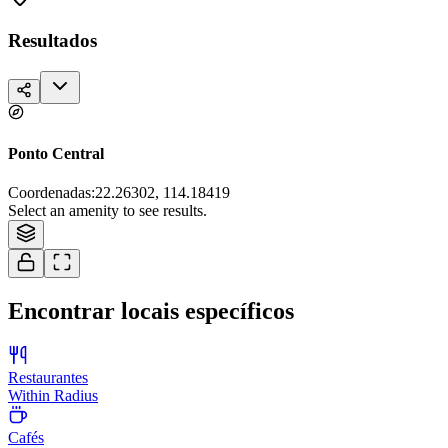
Resultados
Ponto Central
Coordenadas
:
22.26302, 114.18419
Tiles © Esri — Source: Esri, i-cubed, USDA, USGS, AEX, GeoEye,
Select an amenity to see results.
Getmapping, Aerogrid, IGN, IGP, and the GIS User Community
Encontrar locais específicos
Restaurantes
Within Radius
Cafés