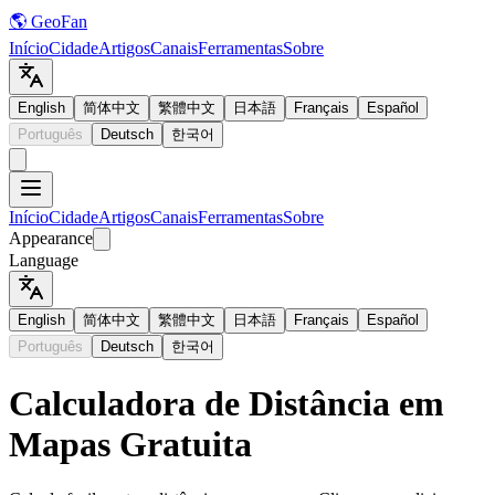
🌎 GeoFan
Início
Cidade
Artigos
Canais
Ferramentas
Sobre
English
简体中文
繁體中文
日本語
Français
Español
Português
Deutsch
한국어
Início
Cidade
Artigos
Canais
Ferramentas
Sobre
Appearance
Language
English
简体中文
繁體中文
日本語
Français
Español
Português
Deutsch
한국어
Calculadora de Distância em
Mapas Gratuita