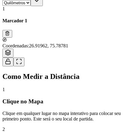
1
Marcador 1
Tiles © Esri — Source: Esri, i-cubed, USDA, USGS, AEX, GeoEye,
Coordenadas
:
26.91962, 75.78781
Getmapping, Aerogrid, IGN, IGP, UPR-EGP, and the GIS User Community
1
Como Medir a Distância
1
Clique no Mapa
Clique em qualquer lugar no mapa interativo para colocar seu
primeiro ponto. Este será o seu local de partida.
2