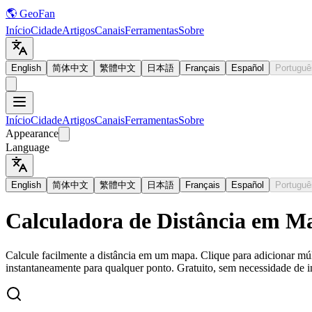
🌎 GeoFan
Início
Cidade
Artigos
Canais
Ferramentas
Sobre
English
简体中文
繁體中文
日本語
Français
Español
Portuguê
Início
Cidade
Artigos
Canais
Ferramentas
Sobre
Appearance
Language
English
简体中文
繁體中文
日本語
Français
Español
Portuguê
Calculadora de Distância em M
Calcule facilmente a distância em um mapa. Clique para adicionar múl
instantaneamente para qualquer ponto. Gratuito, sem necessidade de i