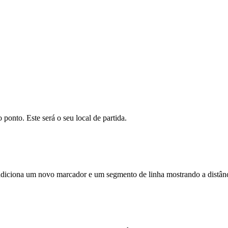
Tiles © Esri — Source: Esri, i-cubed, USDA, USGS, AEX,
1
ponto. Este será o seu local de partida.
diciona um novo marcador e um segmento de linha mostrando a distânci