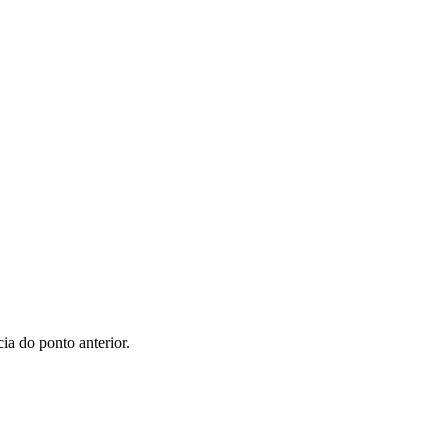
 GeoEye, Getmapping, Aerogrid, IGN, IGP, UPR-EGP, and the GIS User Community
a do ponto anterior.