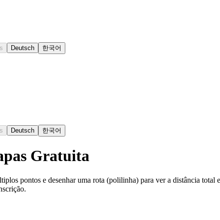
s
Deutsch
한국어
s
Deutsch
한국어
apas Gratuita
tiplos pontos e desenhar uma rota (polilinha) para ver a distância tot
nscrição.