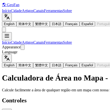
🌎 GeoFan
Início
Cidade
Artigos
Canais
Ferramentas
Sobre
English
简体中文
繁體中文
日本語
Français
Español
Portuguê
Início
Cidade
Artigos
Canais
Ferramentas
Sobre
Appearance
Language
English
简体中文
繁體中文
日本語
Français
Español
Portuguê
Calculadora de Área no Mapa -
Calcule facilmente a área de qualquer região em um mapa com nossa fer
Controles