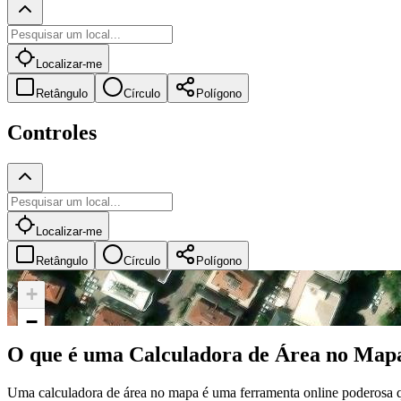
Localizar-me
Retângulo
Círculo
Polígono
Controles
Localizar-me
Retângulo
Círculo
Polígono
+
−
O que é uma Calculadora de Área no Map
Uma calculadora de área no mapa é uma ferramenta online poderosa q