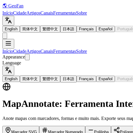
🌎 GeoFan
Início
Cidade
Artigos
Canais
Ferramentas
Sobre
English
简体中文
繁體中文
日本語
Français
Español
Portuguê
Início
Cidade
Artigos
Canais
Ferramentas
Sobre
Appearance
Language
English
简体中文
繁體中文
日本語
Français
Español
Portuguê
MapAnnotate: Ferramenta Inte
Anote mapas com marcadores, formas e muito mais. Exporte seus m
Marcador SVG
Marcador Numerado
Polilinha
Polígo