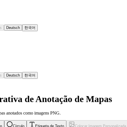
s
Deutsch
한국어
s
Deutsch
한국어
rativa de Anotação de Mapas
apas anotados como imagens PNG.
no
Círculo
Etiqueta de Texto
Colocar Imagem Personalizada