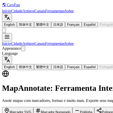
🌎 GeoFan
Início
Cidade
Artigos
Canais
Ferramentas
Sobre
English
简体中文
繁體中文
日本語
Français
Español
Portuguê
Início
Cidade
Artigos
Canais
Ferramentas
Sobre
Appearance
Language
English
简体中文
繁體中文
日本語
Français
Español
Portuguê
MapAnnotate: Ferramenta Inte
Anote mapas com marcadores, formas e muito mais. Exporte seus m
Marcador SVG
Marcador Numerado
Polilinha
Polígo