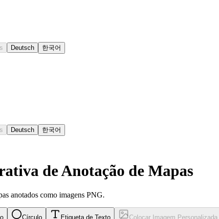
s
Deutsch
한국어
s
Deutsch
한국어
rativa de Anotação de Mapas
apas anotados como imagens PNG.
no
Círculo
Etiqueta de Texto
Colocar Imagem Personalizada