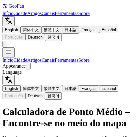
🌎 GeoFan
Início
Cidade
Artigos
Canais
Ferramentas
Sobre
English
简体中文
繁體中文
日本語
Français
Español
Português
Deutsch
한국어
Início
Cidade
Artigos
Canais
Ferramentas
Sobre
Appearance
Language
English
简体中文
繁體中文
日本語
Français
Español
Português
Deutsch
한국어
Calculadora de Ponto Médio –
Encontre-se no meio do mapa