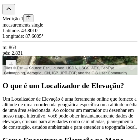
Medição 1
measurements.single
Latitude
:
43.8010
°
Longitude
:
87.6005
°
m
:
863
pés
:
2,831
+
Tiles © Esri — Source: Esri, i-cubed, USDA, USGS, AEX, GeoEye,
Getmapping, Aerogrid, IGN, IGP, UPR-EGP, and the GIS User Community
−
O que é um Localizador de Elevação?
Latitude:
43.8010°
Longitude:
87.6005°
Um Localizador de Elevação é uma ferramenta online que fornece a
Elevação:
altitude de uma coordenada geográfica específica ou a altitude média
m: 863
de uma área selecionada. Ao colocar um marcador ou desenhar em
pés: 2,831
nosso mapa interativo, você pode obter instantaneamente dados de
elevação, cruciais para atividades como caminhadas, planejamento
de construção, estudos ambientais e para entender a topografia local.