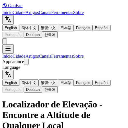
🌎 GeoFan
Início
Cidade
Artigos
Canais
Ferramentas
Sobre
English
简体中文
繁體中文
日本語
Français
Español
Português
Deutsch
한국어
Início
Cidade
Artigos
Canais
Ferramentas
Sobre
Appearance
Language
English
简体中文
繁體中文
日本語
Français
Español
Português
Deutsch
한국어
Localizador de Elevação -
Encontre a Altitude de
Qualquer Local