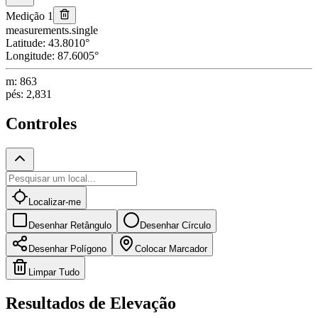
Medição 1
measurements.single
Latitude
:
43.8010
°
Longitude
:
87.6005
°
m
:
863
pés
:
2,831
Controles
Localizar-me
Desenhar Retângulo
Desenhar Círculo
Desenhar Polígono
Colocar Marcador
Limpar Tudo
Resultados de Elevação