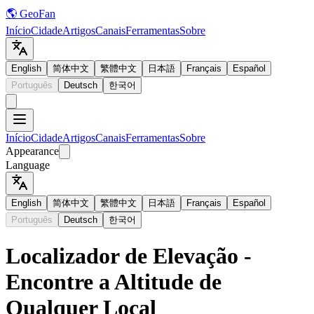
🌎 GeoFan
Início
Cidade
Artigos
Canais
Ferramentas
Sobre
English
简体中文
繁體中文
日本語
Français
Español
Português
Deutsch
한국어
Início
Cidade
Artigos
Canais
Ferramentas
Sobre
Appearance
Language
English
简体中文
繁體中文
日本語
Français
Español
Português
Deutsch
한국어
Localizador de Elevação -
Encontre a Altitude de
Qualquer Local