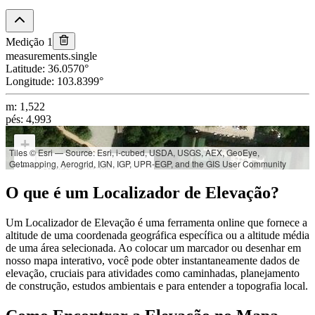
Medição 1
measurements.single
Latitude
:
36.0570
°
Longitude
:
103.8399
°
m
:
1,522
pés
:
4,993
+
Tiles © Esri — Source: Esri, i-cubed, USDA, USGS, AEX, GeoEye,
Getmapping, Aerogrid, IGN, IGP, UPR-EGP, and the GIS User Community
−
Latitude:
36.0570°
Longitude:
103.8399°
O que é um Localizador de Elevação?
Elevação:
m: 1,522
Um Localizador de Elevação é uma ferramenta online que fornece a
pés: 4,993
altitude de uma coordenada geográfica específica ou a altitude média
de uma área selecionada. Ao colocar um marcador ou desenhar em
nosso mapa interativo, você pode obter instantaneamente dados de
elevação, cruciais para atividades como caminhadas, planejamento
de construção, estudos ambientais e para entender a topografia local.