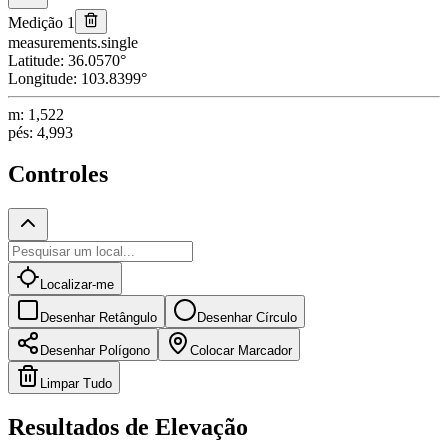
Medição 1
measurements.single
Latitude
:
36.0570
°
Longitude
:
103.8399
°
m
:
1,522
pés
:
4,993
Controles
Localizar-me
Desenhar Retângulo
Desenhar Círculo
Desenhar Polígono
Colocar Marcador
Limpar Tudo
Resultados de Elevação