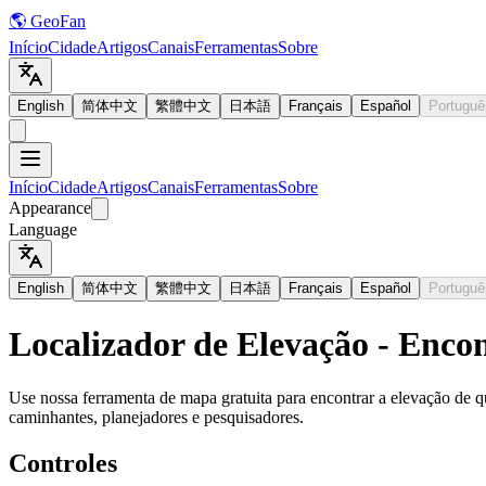
🌎 GeoFan
Início
Cidade
Artigos
Canais
Ferramentas
Sobre
English
简体中文
繁體中文
日本語
Français
Español
Portuguê
Início
Cidade
Artigos
Canais
Ferramentas
Sobre
Appearance
Language
English
简体中文
繁體中文
日本語
Français
Español
Portuguê
Localizador de Elevação - Encon
Use nossa ferramenta de mapa gratuita para encontrar a elevação de q
caminhantes, planejadores e pesquisadores.
Controles