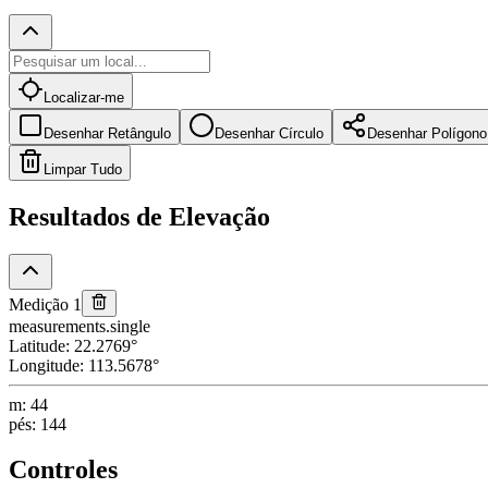
Localizar-me
Desenhar Retângulo
Desenhar Círculo
Desenhar Polígono
Limpar Tudo
Resultados de Elevação
Medição 1
measurements.single
Latitude
:
22.2769
°
Longitude
:
113.5678
°
m
:
44
pés
:
144
Controles