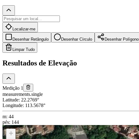
Localizar-me
Desenhar Retângulo
Desenhar Círculo
Desenhar Polígono
Limpar Tudo
Resultados de Elevação
Medição 1
measurements.single
Latitude
:
22.2769
°
Longitude
:
113.5678
°
m
:
44
pés
:
144
+