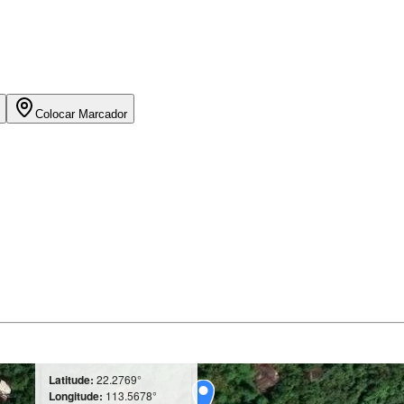
Colocar Marcador
Latitude:
22.2769°
Longitude:
113.5678°