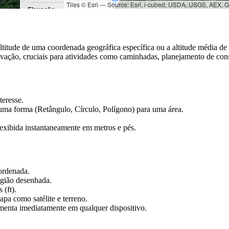
Tiles © Esri — Source: Esri, i-cubed, USDA, USGS, AEX,
Elevação:
m: 44
pés: 144
ltitude de uma coordenada geográfica específica ou a altitude média d
vação, cruciais para atividades como caminhadas, planejamento de const
teresse.
uma forma (Retângulo, Círculo, Polígono) para uma área.
 exibida instantaneamente em metros e pés.
ordenada.
egião desenhada.
 (ft).
apa como satélite e terreno.
ramenta imediatamente em qualquer dispositivo.