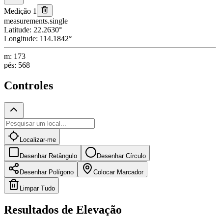
Medição 1
measurements.single
Latitude
:
22.2630
°
Longitude
:
114.1842
°
m
:
173
pés
:
568
Controles
Localizar-me
Desenhar Retângulo
Desenhar Círculo
Desenhar Polígono
Colocar Marcador
Limpar Tudo
Resultados de Elevação