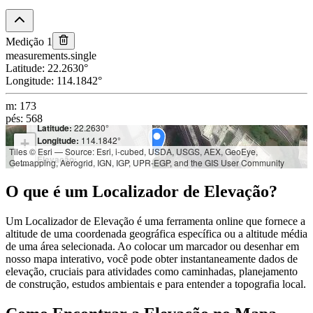
Medição 1
measurements.single
Latitude
:
22.2630
°
Longitude
:
114.1842
°
m
:
173
pés
:
568
Latitude:
22.2630°
Longitude:
114.1842°
+
Tiles © Esri — Source: Esri, i-cubed, USDA, USGS, AEX, GeoEye,
Elevação:
Getmapping, Aerogrid, IGN, IGP, UPR-EGP, and the GIS User Community
−
m: 173
pés: 568
O que é um Localizador de Elevação?
Um Localizador de Elevação é uma ferramenta online que fornece a
altitude de uma coordenada geográfica específica ou a altitude média
de uma área selecionada. Ao colocar um marcador ou desenhar em
nosso mapa interativo, você pode obter instantaneamente dados de
elevação, cruciais para atividades como caminhadas, planejamento
de construção, estudos ambientais e para entender a topografia local.