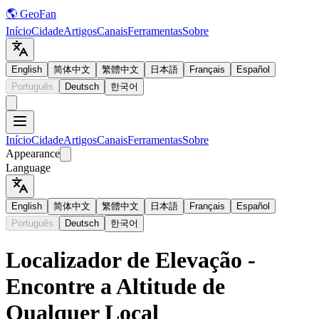
🌎 GeoFan
Início
Cidade
Artigos
Canais
Ferramentas
Sobre
English
简体中文
繁體中文
日本語
Français
Español
Português
Deutsch
한국어
Início
Cidade
Artigos
Canais
Ferramentas
Sobre
Appearance
Language
English
简体中文
繁體中文
日本語
Français
Español
Português
Deutsch
한국어
Localizador de Elevação -
Encontre a Altitude de
Qualquer Local