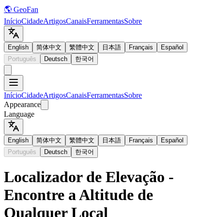
🌎 GeoFan
Início
Cidade
Artigos
Canais
Ferramentas
Sobre
English
简体中文
繁體中文
日本語
Français
Español
Português
Deutsch
한국어
Início
Cidade
Artigos
Canais
Ferramentas
Sobre
Appearance
Language
English
简体中文
繁體中文
日本語
Français
Español
Português
Deutsch
한국어
Localizador de Elevação -
Encontre a Altitude de
Qualquer Local