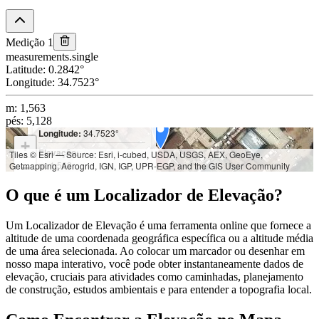
Medição 1
measurements.single
Latitude
:
0.2842
°
Longitude
:
34.7523
°
m
:
1,563
Latitude:
0.2842°
pés
:
5,128
Longitude:
34.7523°
+
Elevação:
Tiles © Esri — Source: Esri, i-cubed, USDA, USGS, AEX, GeoEye,
m: 1,563
Getmapping, Aerogrid, IGN, IGP, UPR-EGP, and the GIS User Community
−
pés: 5,128
O que é um Localizador de Elevação?
Um Localizador de Elevação é uma ferramenta online que fornece a
altitude de uma coordenada geográfica específica ou a altitude média
de uma área selecionada. Ao colocar um marcador ou desenhar em
nosso mapa interativo, você pode obter instantaneamente dados de
elevação, cruciais para atividades como caminhadas, planejamento
de construção, estudos ambientais e para entender a topografia local.