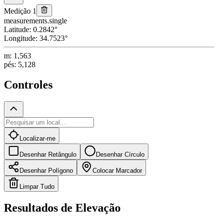
Medição 1
measurements.single
Latitude
:
0.2842
°
Longitude
:
34.7523
°
m
:
1,563
pés
:
5,128
Controles
Localizar-me
Desenhar Retângulo
Desenhar Círculo
Desenhar Polígono
Colocar Marcador
Limpar Tudo
Resultados de Elevação