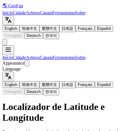
🌎 GeoFan
Início
Cidade
Artigos
Canais
Ferramentas
Sobre
English
简体中文
繁體中文
日本語
Français
Español
Português
Deutsch
한국어
Início
Cidade
Artigos
Canais
Ferramentas
Sobre
Appearance
Language
English
简体中文
繁體中文
日本語
Français
Español
Português
Deutsch
한국어
Localizador de Latitude e
Longitude