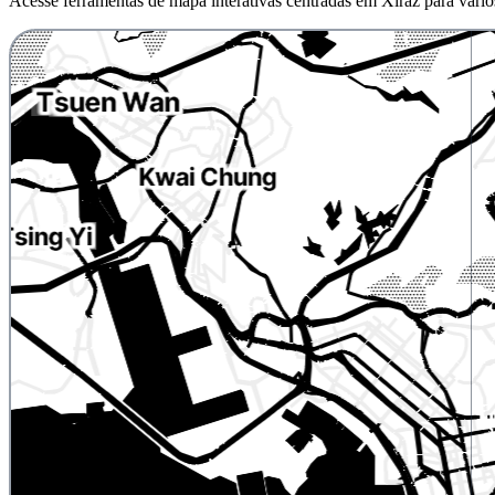
Acesse ferramentas de mapa interativas centradas em Xiraz para vários