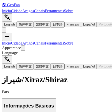
🌎 GeoFan
Início
Cidade
Artigos
Canais
Ferramentas
Sobre
English
简体中文
繁體中文
日本語
Français
Español
Portuguê
Início
Cidade
Artigos
Canais
Ferramentas
Sobre
Appearance
Language
English
简体中文
繁體中文
日本語
Français
Español
Portuguê
شیراز
/
Xiraz
/
Shiraz
Fars
Informações Básicas