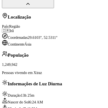
Localização
País/Região
🇮🇷
Irã
Coordenadas
29.6103
°,
52.5311
°
Continente
Ásia
População
1,249,942
Pessoas vivendo em Xiraz
Informações de Luz Diurna
Duração
13h 25m
Nascer do Sol
6:24 AM