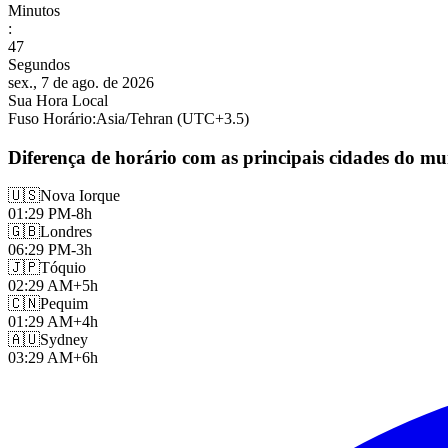
Minutos
:
48
Segundos
sex., 7 de ago. de 2026
Sua Hora Local
Fuso Horário
:
Asia/Tehran
(UTC
+
3.5
)
Diferença de horário com as principais cidades do m
🇺🇸
Nova Iorque
01:29 PM
-8h
🇬🇧
Londres
06:29 PM
-3h
🇯🇵
Tóquio
02:29 AM
+5h
🇨🇳
Pequim
01:29 AM
+4h
🇦🇺
Sydney
03:29 AM
+6h