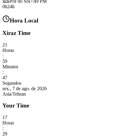
Pôr do Sol
7:49 PM
0h
24h
Hora Local
Xiraz Time
21
Horas
:
59
Minutos
:
48
Segundos
sex., 7 de ago. de 2026
Asia/Tehran
Your Time
17
Horas
:
29