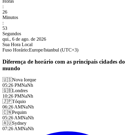
Horas
:
26
Minutos
:
55
Segundos
qui., 6 de ago. de 2026
Sua Hora Local
Fuso Horário
:
Europe/Istanbul
(UTC
+
3
)
Diferença de horário com as principais cidades do
mundo
🇺🇸
Nova Iorque
05:26 PM
NaNh
🇬🇧
Londres
10:26 PM
NaNh
🇯🇵
Tóquio
06:26 AM
NaNh
🇨🇳
Pequim
05:26 AM
NaNh
🇦🇺
Sydney
07:26 AM
NaNh