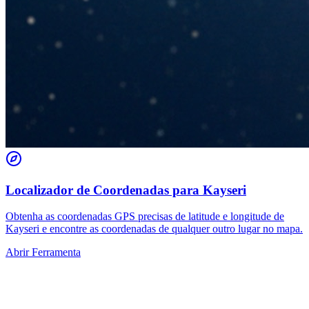
Localizador de Coordenadas para Kayseri
Obtenha as coordenadas GPS precisas de latitude e longitude de
Kayseri e encontre as coordenadas de qualquer outro lugar no mapa.
Abrir Ferramenta