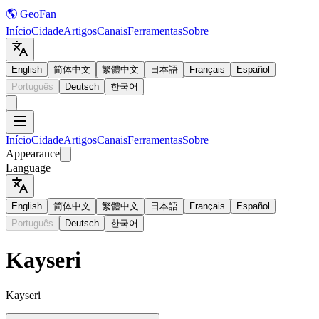
🌎 GeoFan
Início
Cidade
Artigos
Canais
Ferramentas
Sobre
English
简体中文
繁體中文
日本語
Français
Español
Português
Deutsch
한국어
Início
Cidade
Artigos
Canais
Ferramentas
Sobre
Appearance
Language
English
简体中文
繁體中文
日本語
Français
Español
Português
Deutsch
한국어
Kayseri
Kayseri