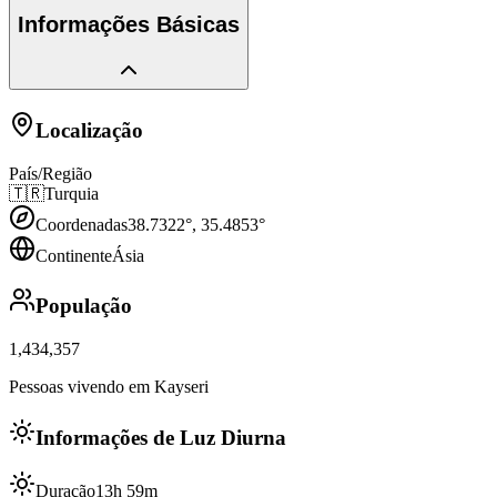
Informações Básicas
Localização
País/Região
🇹🇷
Turquia
Coordenadas
38.7322
°,
35.4853
°
Continente
Ásia
População
1,434,357
Pessoas vivendo em Kayseri
Informações de Luz Diurna
Duração
13h 59m