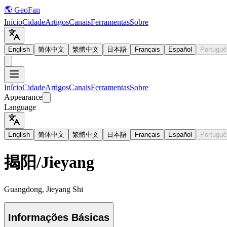
🌎 GeoFan
Início
Cidade
Artigos
Canais
Ferramentas
Sobre
English
简体中文
繁體中文
日本語
Français
Español
Portuguê
Início
Cidade
Artigos
Canais
Ferramentas
Sobre
Appearance
Language
English
简体中文
繁體中文
日本語
Français
Español
Portuguê
揭阳
/
Jieyang
Guangdong, Jieyang Shi
Informações Básicas