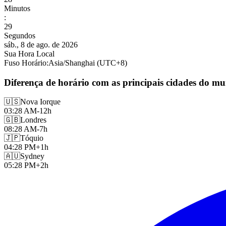
Minutos
:
30
Segundos
sáb., 8 de ago. de 2026
Sua Hora Local
Fuso Horário
:
Asia/Shanghai
(UTC
+
8
)
Diferença de horário com as principais cidades do m
🇺🇸
Nova Iorque
03:28 AM
-12h
🇬🇧
Londres
08:28 AM
-7h
🇯🇵
Tóquio
04:28 PM
+1h
🇦🇺
Sydney
05:28 PM
+2h