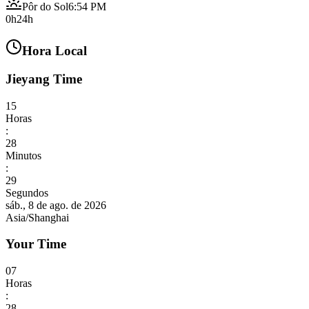
Pôr do Sol
6:54 PM
0h
24h
Hora Local
Jieyang Time
15
Horas
:
28
Minutos
:
30
Segundos
sáb., 8 de ago. de 2026
Asia/Shanghai
Your Time
07
Horas
:
28