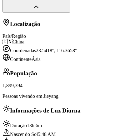
Localização
País/Região
🇨🇳
China
Coordenadas
23.5418
°,
116.3658
°
Continente
Ásia
População
1,899,394
Pessoas vivendo em Jieyang
Informações de Luz Diurna
Duração
13h 6m
Nascer do Sol
5:48 AM