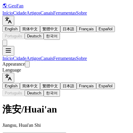
🌎 GeoFan
Início
Cidade
Artigos
Canais
Ferramentas
Sobre
English
简体中文
繁體中文
日本語
Français
Español
Português
Deutsch
한국어
Início
Cidade
Artigos
Canais
Ferramentas
Sobre
Appearance
Language
English
简体中文
繁體中文
日本語
Français
Español
Português
Deutsch
한국어
淮安
/
Huai'an
Jiangsu, Huai'an Shi