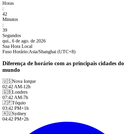
Horas
:
42
Minutos
:
41
Segundos
qui., 6 de ago. de 2026
Sua Hora Local
Fuso Horário
:
Asia/Shanghai
(UTC
+
8
)
Diferença de horário com as principais cidades do
mundo
🇺🇸
Nova Iorque
02:42 AM
-12h
🇬🇧
Londres
07:42 AM
-7h
🇯🇵
Tóquio
03:42 PM
+1h
🇦🇺
Sydney
04:42 PM
+2h