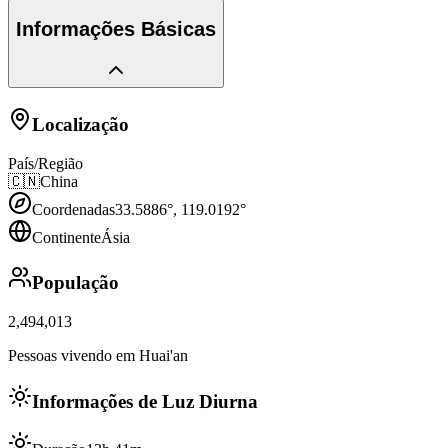
Informações Básicas
Localização
País/Região
🇨🇳
China
Coordenadas
33.5886
°,
119.0192
°
Continente
Ásia
População
2,494,013
Pessoas vivendo em Huai'an
Informações de Luz Diurna