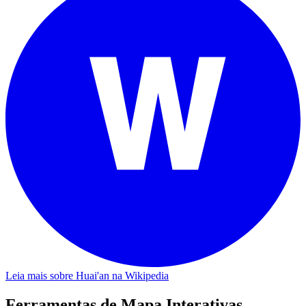
Leia mais sobre Huai'an na Wikipedia
Ferramentas de Mapa Interativas