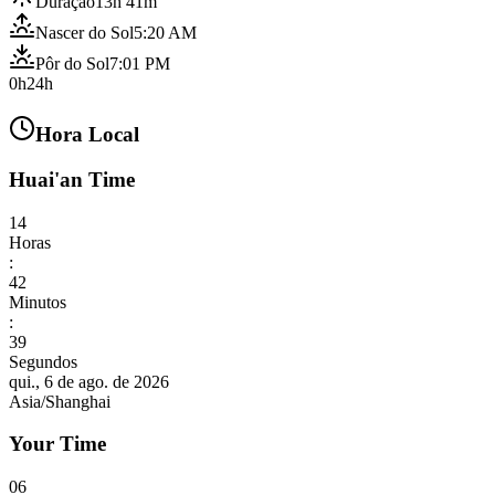
Duração
13h 41m
Nascer do Sol
5:20 AM
Pôr do Sol
7:01 PM
0h
24h
Hora Local
Huai'an Time
14
Horas
:
42
Minutos
:
41
Segundos
qui., 6 de ago. de 2026
Asia/Shanghai
Your Time
06