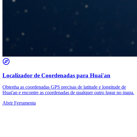
Localizador de Coordenadas para Huai'an
Obtenha as coordenadas GPS precisas de latitude e longitude de
Huai'an e encontre as coordenadas de qualquer outro lugar no mapa.
Abrir Ferramenta