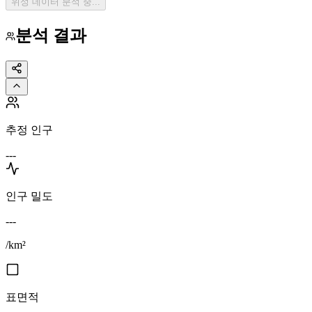
위성 데이터 분석 중...
분석 결과
추정 인구
---
인구 밀도
---
/km²
표면적