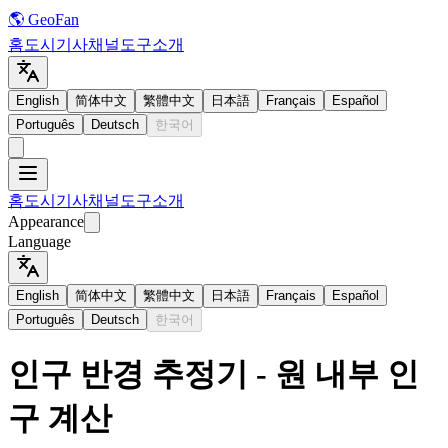
🌎 GeoFan
홈
도시
기사
채널
도구
소개
English
简体中文
繁體中文
日本語
Français
Español
Português
Deutsch
한국어
홈
도시
기사
채널
도구
소개
Appearance
Language
English
简体中文
繁體中文
日本語
Français
Español
Português
Deutsch
한국어
인구 반경 추정기 - 원 내부 인
구 계산