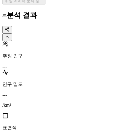
위성 데이터 분석 중...
분석 결과
추정 인구
---
인구 밀도
---
/km²
표면적