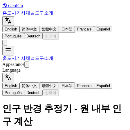
🌎 GeoFan
홈
도시
기사
채널
도구
소개
English
简体中文
繁體中文
日本語
Français
Español
Português
Deutsch
한국어
홈
도시
기사
채널
도구
소개
Appearance
Language
English
简体中文
繁體中文
日本語
Français
Español
Português
Deutsch
한국어
인구 반경 추정기 - 원 내부 인
구 계산